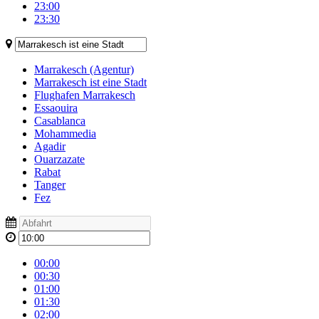
23:00
23:30
Marrakesch (Agentur)
Marrakesch ist eine Stadt
Flughafen Marrakesch
Essaouira
Casablanca
Mohammedia
Agadir
Ouarzazate
Rabat
Tanger
Fez
00:00
00:30
01:00
01:30
02:00