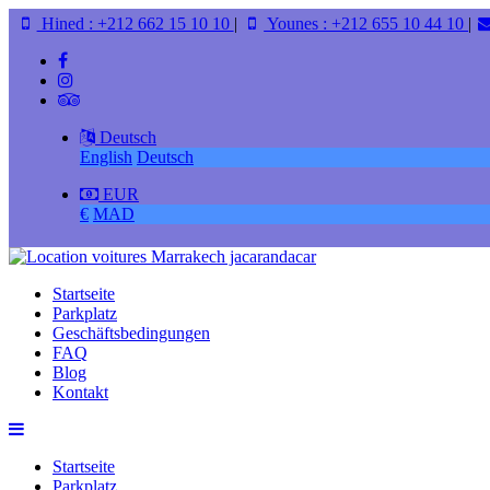
Hined : +212 662 15 10 10
|
Younes : +212 655 10 44 10
|
Deutsch
English
Deutsch
EUR
€
MAD
Startseite
Parkplatz
Geschäftsbedingungen
FAQ
Blog
Kontakt
Startseite
Parkplatz