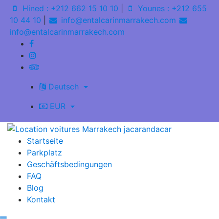
Hined : +212 662 15 10 10
|
Younes : +212 655
10 44 10
|
info@entalcarinmarrakech.com
info@entalcarinmarrakech.com
Deutsch
EUR
Startseite
Parkplatz
Geschäftsbedingungen
FAQ
Blog
Kontakt